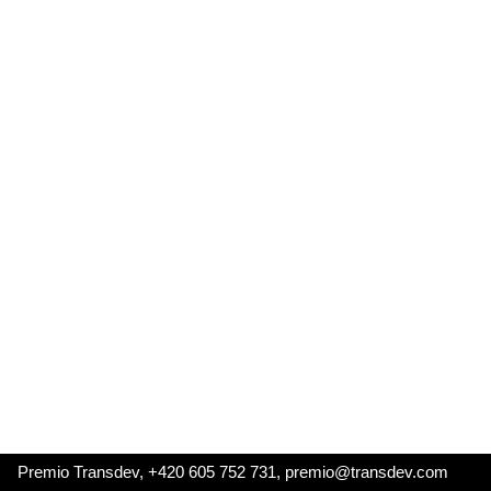
Premio Transdev, +420 605 752 731, premio@transdev.com