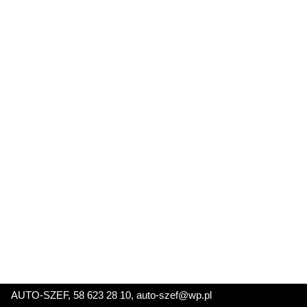
AUTO-SZEF, 58 623 28 10, auto-szef@wp.pl